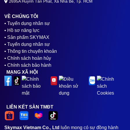
2695A Huỳnh Tấn Phát, Xã Nhà Bè, Tp. HCM
VỀ CHÚNG TÔI
• Tuyển dụng nhân sự
• Hồ sơ năng lực
• Sản phẩm SKYMAX
• Tuyển dụng nhân sự
• Thông tin chuyển khoản
• Chính sách hoàn hủy
• Chính sách bảo hành
MẠNG XÃ HỘI
LIÊN KẾT SÀN TMĐT
Skymax Vietnam Co., Ltd
luôn mong có sự đồng hành