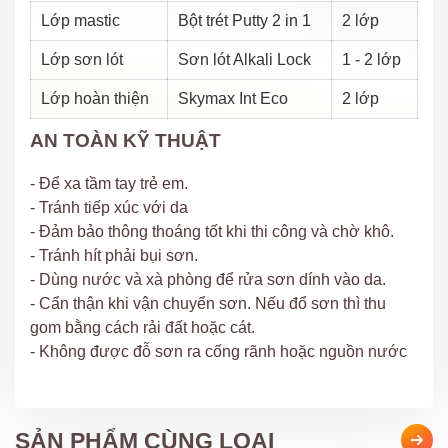
Lớp mastic
Bột trét Putty 2 in 1
2 lớp
Lớp sơn lót
Sơn lót Alkali Lock
1 - 2 lớp
Lớp hoàn thiện
Skymax Int Eco
2 lớp
AN TOÀN KỸ THUẬT
- Để xa tầm tay trẻ em.
- Tránh tiếp xúc với da
- Đảm bảo thông thoáng tốt khi thi công và chờ khô.
- Tránh hít phải bụi sơn.
- Dùng nước và xà phòng để rửa sơn dính vào da.
- Cẩn thận khi vận chuyển sơn. Nếu đổ sơn thì thu
gom bằng cách rải đất hoặc cát.
- Không được đỗ sơn ra cống rãnh hoặc nguồn nước
SẢN PHẨM CÙNG LOẠI