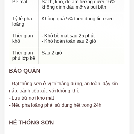
Bề mặt
Sạch, khô, độ ẩm tường dưới 16%,
không dính dầu mỡ và bụi bẩn
Tỷ lệ pha
Không quá 5% theo dung tích sơn
loãng
Thời gian
- Khô bề mặt sau 25 phút
khô
- Khô hoàn toàn sau 2 giờ
Thời gian
Sau 2 giờ
phủ lớp kế
BẢO QUẢN
- Đặt thùng sơn ở vị trí thẳng đứng, an toàn, đậy kín
nắp, tránh tiếp xúc với không khí.
- Lưu trữ nơi khô mát
- Nếu pha loãng phải sử dụng hết trong 24h.
HỆ THỐNG SƠN