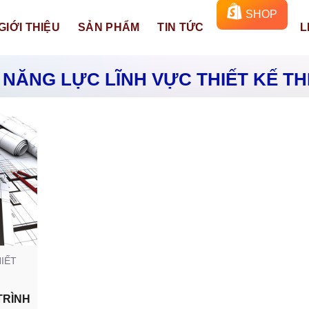
SHOP
GIỚI THIỆU
SẢN PHẨM
TIN TỨC
L
 NĂNG LỰC LĨNH VỰC THIẾT KẾ TH
IẾT
TRÌNH