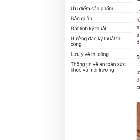
Ưu điểm sản phẩm
-
Bảo quản
l
t
Đặt tính kỹ thuật
t
Hướng dẫn kỹ thuật thi
đ
công
-
Lưu ý về thi công
5
Thông tin về an toàn sức
-
khoẻ và môi trường
l
đ
c