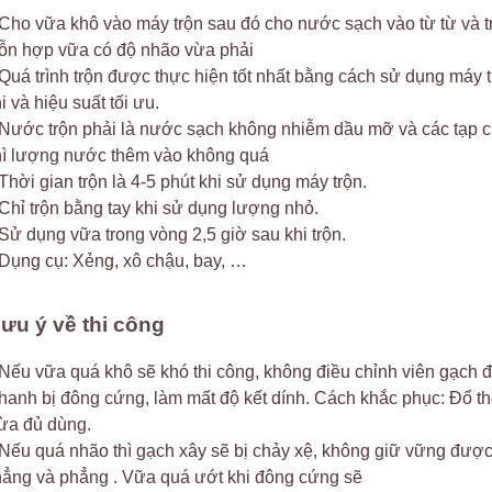
 Cho vữa khô vào máy trộn sau đó cho nước sạch vào từ từ và t
ỗn hợp vữa có độ nhão vừa phải
 Quá trình trộn được thực hiện tốt nhất bằng cách sử dụng máy 
hi và hiệu suất tối ưu.
 Nước trộn phải là nước sạch không nhiễm dầu mỡ và các tạp 
hì lượng nước thêm vào không quá
 Thời gian trộn là 4-5 phút khi sử dụng máy trộn.
 Chỉ trộn bằng tay khi sử dụng lượng nhỏ.
 Sử dụng vữa trong vòng 2,5 giờ sau khi trộn.
 Dụng cụ: Xẻng, xô chậu, bay, …
ưu ý về thi công
 Nếu vữa quá khô sẽ khó thi công, không điều chỉnh viên gạch đ
hanh bị đông cứng, làm mất độ kết dính. Cách khắc phục: Đổ 
ừa đủ dùng.
 Nếu quá nhão thì gạch xây sẽ bị chảy xệ, không giữ vững được v
hẳng và phẳng . Vữa quá ướt khi đông cứng sẽ