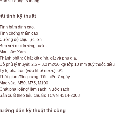
 Hạn sử dụng: 3 tháng.
ặt tính kỹ thuật
 Tính bám dính cao.
 Tính chống thấm cao
 Cường độ chịu lực lớn
 Bền với môi trường nước
 Màu sắc: Xám
 Thành phần: Chất kết dính, cát và phụ gia.
 Độ phủ lý thuyết: 2.5 – 3.0 m2/50 kg/ lớp 10 mm (tuỳ thuộc điều
 Tỷ lệ pha trộn (vữa khô/ nước): 6/1
 Thời gian đông cứng: Tối thiểu 7 ngày
 Mác vữa: M50, M75, M100
 Chất pha loãng/ làm sạch: Nước sạch
 Sản xuất theo tiêu chuẩn: TCVN 4314-2003
ướng dẫn kỹ thuật thi công