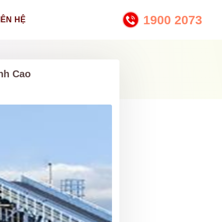
1900 2073
IÊN HỆ
nh Cao