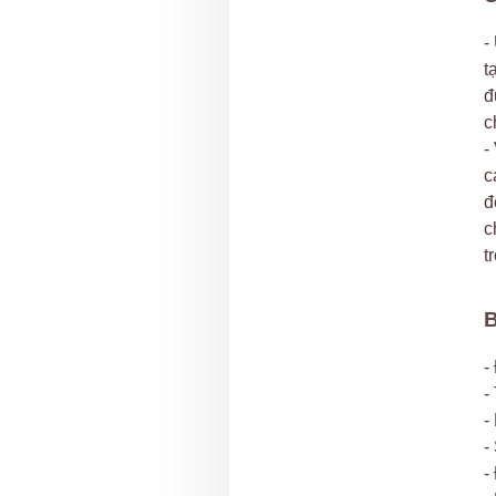
-
t
đ
c
-
c
đ
c
t
-
-
-
-
-