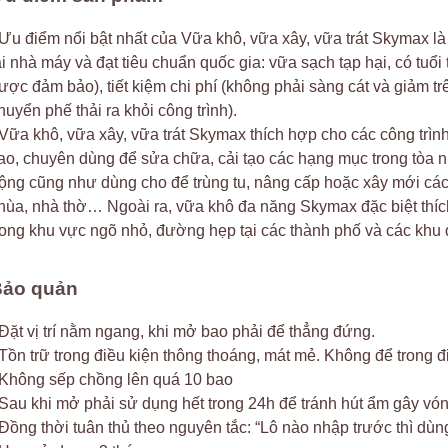
 Ưu điểm nổi bật nhất của Vữa khô, vữa xây, vữa trát Skymax 
ại nhà máy và đạt tiêu chuẩn quốc gia: vữa sạch tạp hại, có tuổi
ược đảm bảo), tiết kiệm chi phí (không phải sàng cát và giảm t
huyển phế thải ra khỏi công trình).
 Vữa khô, vữa xây, vữa trát Skymax thích hợp cho các công trìn
ao, chuyên dùng để sửa chữa, cải tạo các hạng mục trong tòa
ộng cũng như dùng cho để trùng tu, nâng cấp hoặc xây mới các
hùa, nhà thờ… Ngoài ra, vữa khô đa năng Skymax đặc biệt thíc
rong khu vực ngõ nhỏ, đường hẹp tại các thành phố và các khu đ
Bảo quản
 Đặt vị trí nằm ngang, khi mở bao phải để thẳng đứng.
 Tồn trữ trong điều kiện thông thoáng, mát mẻ. Không để trong đ
 Không sếp chồng lên quá 10 bao
 Sau khi mở phải sử dụng hết trong 24h để tránh hút ẩm gây vón
 Đồng thời tuân thủ theo nguyên tắc: “Lô nào nhập trước thì dùn