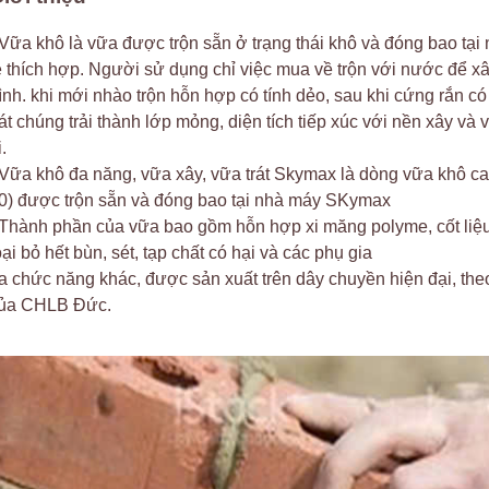
 Vữa khô là vữa được trộn sẵn ở trạng thái khô và đóng bao tại
ệ thích hợp. Người sử dụng chỉ việc mua về trộn với nước để xâ
rình. khi mới nhào trộn hỗn hợp có tính dẻo, sau khi cứng rắn có
rát chúng trải thành lớp mỏng, diện tích tiếp xúc với nền xây và 
i.
 Vữa khô đa năng, vữa xây, vữa trát Skymax là dòng vữa khô c
0) được trộn sẵn và đóng bao tại nhà máy SKymax
 Thành phần của vữa bao gồm hỗn hợp xi măng polyme, cốt liệu
oại bỏ hết bùn, sét, tạp chất có hại và các phụ gia
a chức năng khác, được sản xuất trên dây chuyền hiện đại, the
ủa CHLB Đức.